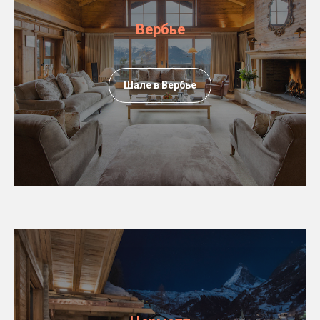
Вербье
Шале в Вербье