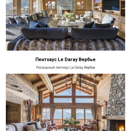
Пентхаус Le Daray Вербье
Роскошный пентхаус Le Daray Вербье