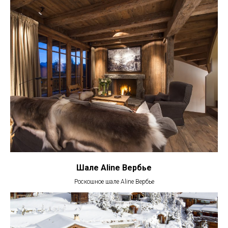
Шале Aline Вербье
Роскошное шале Aline Вербье