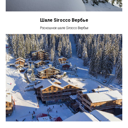
Шале Sirocco Вербье
Роскошное шале Sirocco Вербье