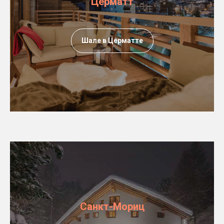
Церматт
Шале в Церматте
Санкт-Мориц