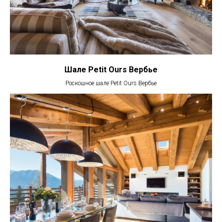
Шале Petit Ours Вербье
Роскошное шале Petit Ours Вербье